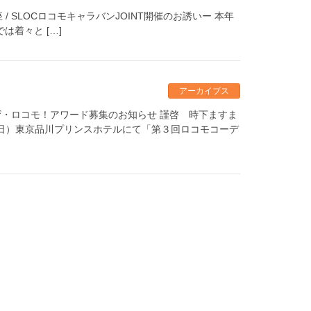
開講座 / SLOCロコモキャラバンJOINT開催のお誘いー 本年
は着々と […]
アーカイブス
・ロコモ！アワード募集のお知らせ 謹啓 時下ますま
（日）東京品川プリンスホテルにて「第３回ロコモコーデ