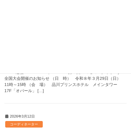
長谷川利雄先生・大江隆史先生 SLOC×ロコチャレ 対談リーフ
「歩ける人生を支える」が整形外科の使命 ー世界が注目する
日本のロコモ対策の今とこれからー 2026年1月26日（月) ビジョ
ンセンター品川アネックス にて […]
2026年3月12日
SLOC通信
SLOC通信
SLOC通信-289 MAR.12, 2026 ー第３回ロコモコーディネーター
全国大会開催のお知らせ （日 時） 令和８年３月29日（日）
11時～15時 （会 場） 品川プリンスホテル メインタワー
17F「オパール」 […]
2026年3月12日
コーディネーター