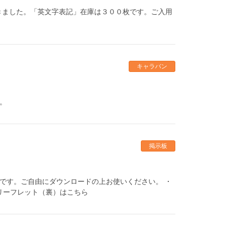
届きました。「英文字表記」在庫は３００枚です。ご入用
キャラバン
す。
掲示板
１枚です。ご自由にダウンロードの上お使いください。 ・
リーフレット（裏）はこちら