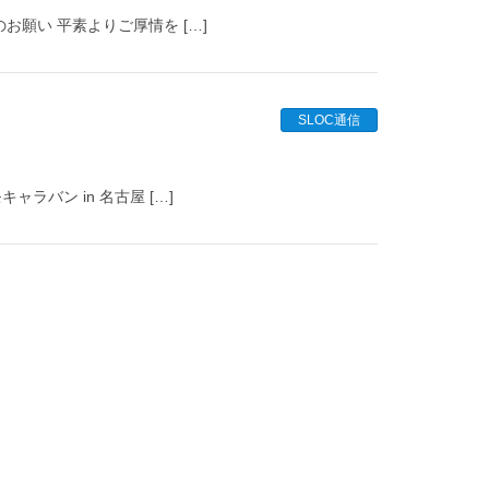
附のお願い 平素よりご厚情を […]
SLOC通信
モキャラバン in 名古屋 […]