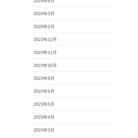
2024年6月
2024年3月
2024年2月
2023年12月
2023年11月
2023年10月
2023年9月
2023年6月
2023年5月
2023年4月
2023年3月