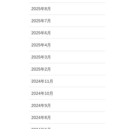
2025年8月
2025年7月
2025年6月
2025年4月
2025年3月
2025年2月
2024年11月
2024年10月
2024年9月
2024年8月