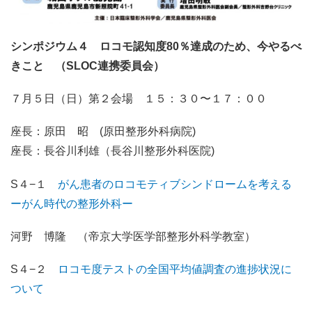
シンポジウム４ ロコモ認知度80％達成のため、今やるべ
きこと （SLOC連携委員会）
７月５日（日）第２会場 １５：３０〜１７：００
座長：原田 昭 (原田整形外科病院)
座長：長谷川利雄（長谷川整形外科医院)
S４−１
がん患者のロコモティブシンドロームを考える
ーがん時代の整形外科ー
河野 博隆 （帝京大学医学部整形外科学教室）
S４−２
ロコモ度テストの全国平均値調査の進捗状況に
ついて